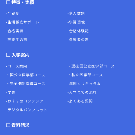
□ 特徴・実績
-全寮制
-少人数制
-生活徹底サポート
-学習環境
-合格実績
-合格体験記
-卒業生の声
-保護者の声
□ 入学案内
-コース案内
・選抜国公立医学部コース
・国公立医学部コース
・私立医学部コース
・完全個別指導コース
-年間カリキュラム
-学費
-入学までの流れ
-おすすめコンテンツ
-よくある質問
-デジタルパンフレット
□
資料請求